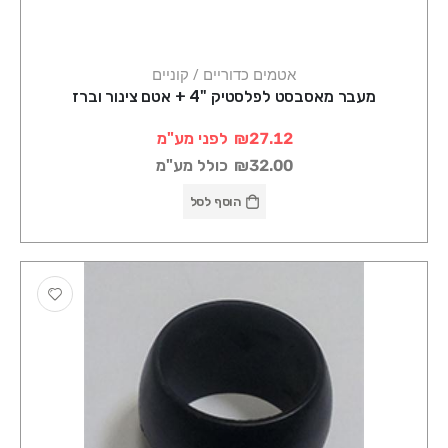
אטמים כדוריים / קוניים
מעבר מאסבסט לפלסטיק "4 + אטם צינור וברז
₪27.12
לפני מע"מ
₪32.00
כולל מע"מ
הוסף לסל