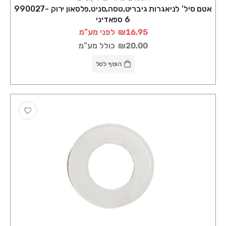
אטם סיל' לניאגרות גיבריט,טסה,סניט,פלסאון ירוק 990027-
6 ספאדיני
₪16.95
לפני מע"מ
₪20.00
כולל מע"מ
הוסף לסל