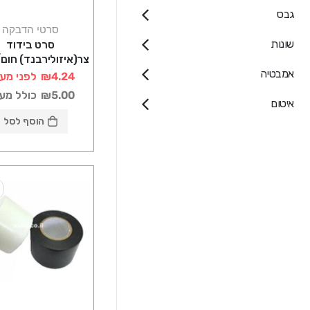
גבס
סרטי הדבקה
שונות
סרט בידוד
צר(איזולירבנד) חום
אמבטיה
₪4.24
לפני מע
₪5.00
כולל מע
איטום
הוסף לסל