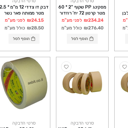
סרטי הדבקה
סרטי הדבקה
מסקינג PP שקוף "2 * 60
דבק דו צדדי 12 מ"מ * .5
בן
מטר קרטון 72 יח' רוזדור
מטר ממותה פאר נשר
"מ
₪234.24
לפני מע"מ
₪24.15
לפני מע"מ
"מ
₪276.40
כולל מע"מ
₪28.50
כולל מע"מ
הוסף לסל
הוסף לסל
סרטי הדבקה
סרטי הדבקה