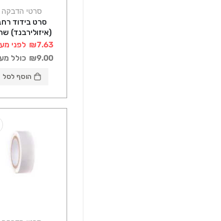
סרטי הדבקה
סרט בידוד רחב
(איזולירבנד) שח
₪7.63
לפני מע
₪9.00
כולל מע
הוסף לסל