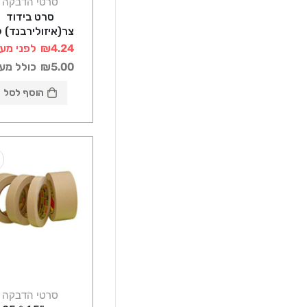
סרטי הדבקה
סרט בידוד
צר(איזולירבנד) ל
₪4.24
לפני מע
₪5.00
כולל מע
הוסף לסל
סרטי הדבקה