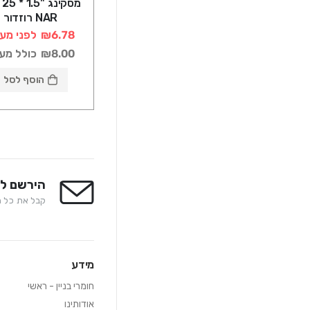
מסק
NAR רוזדור
₪6.78
לפני מע
₪8.00
כולל מע
הוסף לסל
הירשם לנ
קבל את כל המ
מידע
חומרי בניין - ראשי
אודותינו