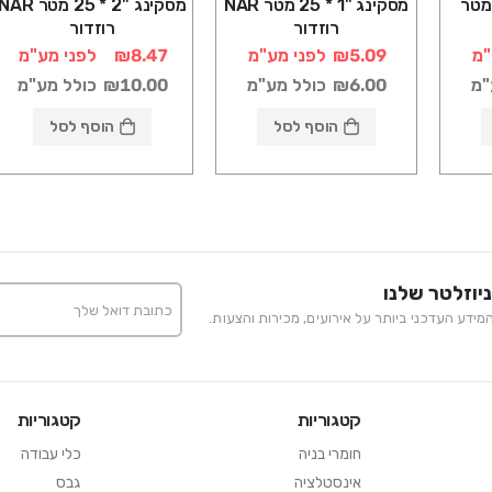
ינג "1.5 * 25 מטר
מסקינג "1 * 25 מטר NAR
מסקינג "2 * 25 מטר AR
רוזדור
רוזדור
"מ
₪5.09
לפני מע"מ
₪8.47
לפני מע"מ
"מ
₪6.00
כולל מע"מ
₪10.00
כולל מע"מ
הוסף לסל
הוסף לסל
יוזלטר שלנו
ידע העדכני ביותר על אירועים, מכירות והצעות.
קטגוריות
קטגוריות
חומרי בניה
כלי עבודה
אינסטלציה
גבס