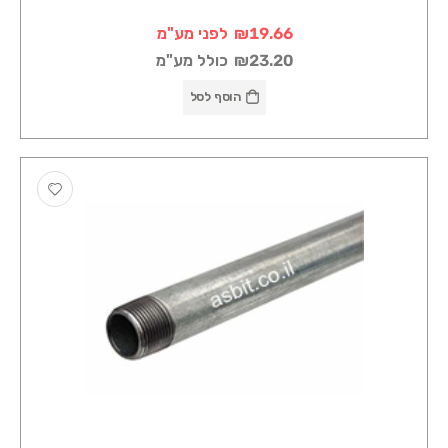
₪19.66
לפני מע"מ
₪23.20
כולל מע"מ
הוסף לסל