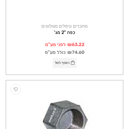
מחברים וניפלים מגולוונים
כפה "2 מג'
₪63.22
לפני מע"מ
₪74.60
כולל מע"מ
הוסף לסל