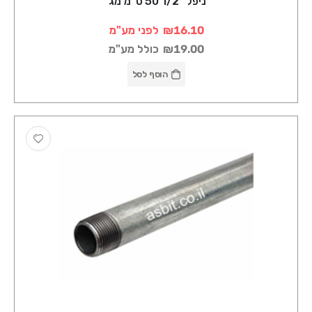
ניפל "1/2 50 ס"מ מג'
₪16.10
לפני מע"מ
₪19.00
כולל מע"מ
הוסף לסל