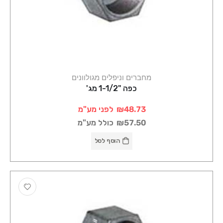
מחברים וניפלים מגולוונים
כפה "1-1/2 מג'
₪48.73
לפני מע"מ
₪57.50
כולל מע"מ
הוסף לסל