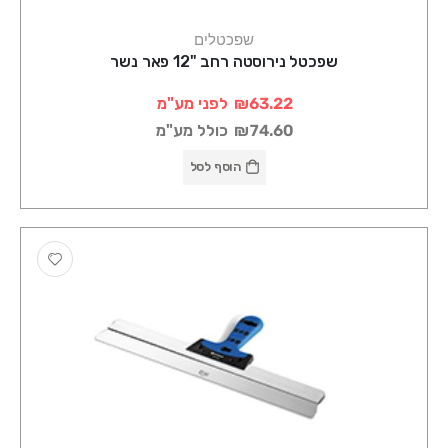
שפכטלים
שפכטל נירוסטה רחב "12 פאר נשר
₪63.22
לפני מע"מ
₪74.60
כולל מע"מ
הוסף לסל