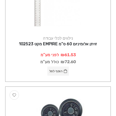
נילווים לכלי עבודה
זויתן אלומיניום 60 ס"מ EMPIRE מקט 102523
₪61.53
לפני מע"מ
₪72.60
כולל מע"מ
הוסף לסל