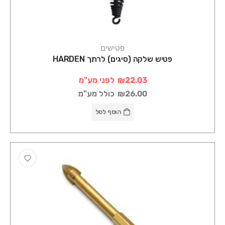
פטישים
פטיש שלקה (סיגים) לרתך HARDEN
₪22.03
לפני מע"מ
₪26.00
כולל מע"מ
הוסף לסל