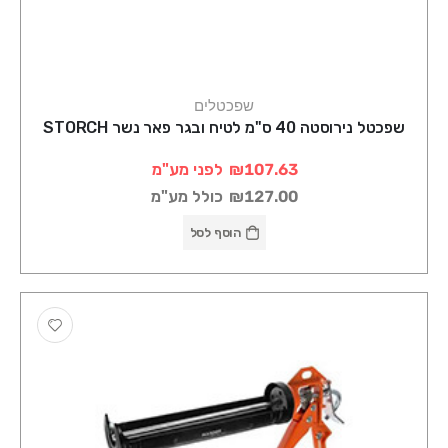
שפכטלים
שפכטל נירוסטה 40 ס"מ לטיח ובגר פאר נשר STORCH
₪107.63
לפני מע"מ
₪127.00
כולל מע"מ
הוסף לסל