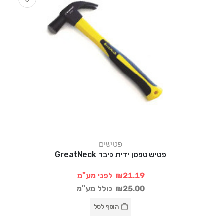
פטישים
פטיש טפסן ידית פיבר GreatNeck
₪21.19
לפני מע"מ
₪25.00
כולל מע"מ
הוסף לסל