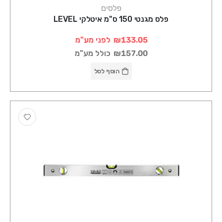
פלסים
פלס מגנטי 150 ס"מ איטלקי LEVEL
₪133.05
לפני מע"מ
₪157.00
כולל מע"מ
הוסף לסל