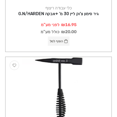
כלי עבודה ריצוף
גיר סימון צ'וק ליין 30 מ' +אבקה G.N/HARDEN
₪16.95
לפני מע"מ
₪20.00
כולל מע"מ
הוסף לסל