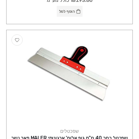
₪193.60
כולל מע"מ
הוסף לסל
שפכטלים
שפכטל רחב 40 ס"מ גוף אלומ' ארגונומי MALER פאר נשר