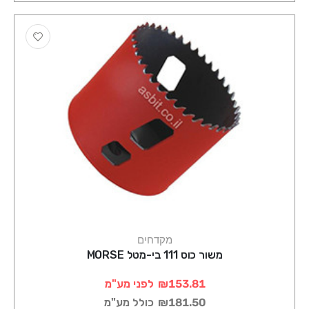
מקדחים
משור כוס 111 בי-מטל MORSE
₪153.81
לפני מע"מ
₪181.50
כולל מע"מ