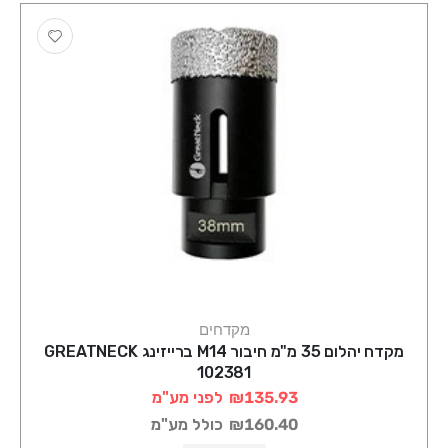
מקדחים
מקדח יהלום 35 מ"מ חיבור M14 ברייזינג GREATNECK
102381
₪135.93
לפני מע"מ
₪160.40
כולל מע"מ