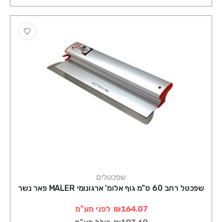
שפכטלים
שפכטל רחב 60 ס"מ גוף אלומ' ארגונומי MALER פאר נשר
₪164.07
לפני מע"מ