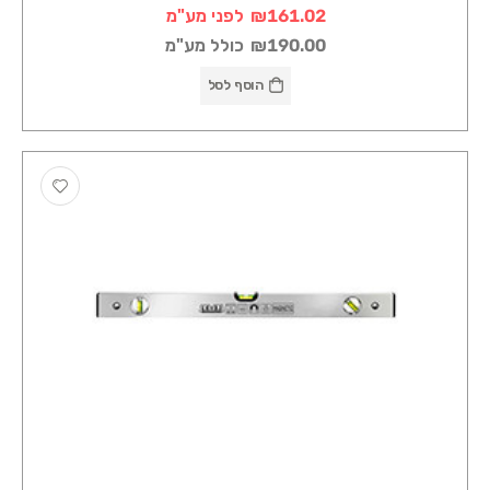
₪161.02
לפני מע"מ
₪190.00
כולל מע"מ
הוסף לסל