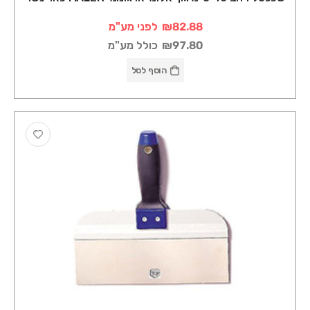
₪82.88
לפני מע"מ
₪97.80
כולל מע"מ
הוסף לסל