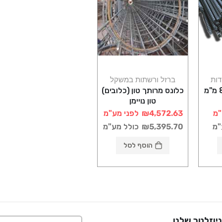
דות
ברזל ורשתות במשקל
ברזל מצולע קוטר 8 מ"מ
כלונס מרותך טון (כלובים)
טון נויימן
"מ
₪4,572.63
לפני מע"מ
"מ
₪5,395.70
כולל מע"מ
הוסף לסל
יוזלטר שלנו