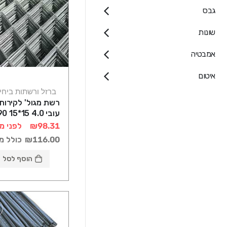
גבס
שונות
אמבטיה
איטום
ברזל ורשתות ביחי
רשת מגול' לקירות
210
₪98.31
לפני מ
₪116.00
כולל מ
הוסף לסל