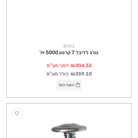
ברגים
בורג לדיבל 7 קרטון 5000 יח'
₪304.32
לפני מע"מ
₪359.10
כולל מע"מ
הוסף לסל