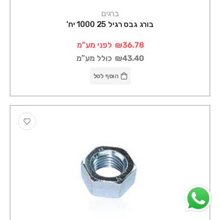
ברגים
בורג גבס רגיל 25 1000 יח'
₪36.78
לפני מע"מ
₪43.40
כולל מע"מ
הוסף לסל