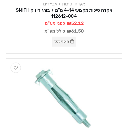
אקדחי סיכות + אביזרים
אקדח סיכות מקצועי 4-14 מ"מ + בורג חיזוק SMITH
112612-004
₪52.12
לפני מע"מ
₪61.50
כולל מע"מ
הוסף לסל