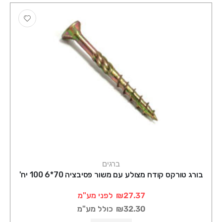
ברגים
בורג טורקס קודח מצולע עם משור פסיבציה 70*6 100 יח'
₪27.37
לפני מע"מ
₪32.30
כולל מע"מ