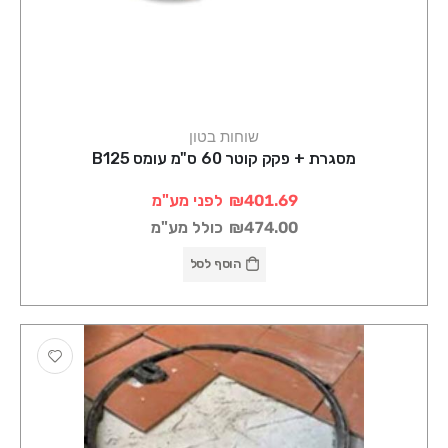
שוחות בטון
מסגרת + פקק קוטר 60 ס"מ עומס B125
₪401.69
לפני מע"מ
₪474.00
כולל מע"מ
הוסף לסל