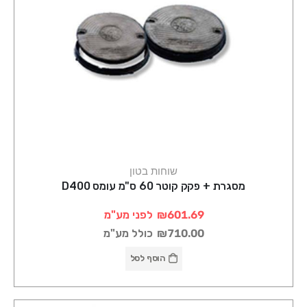
שוחות בטון
מסגרת + פקק קוטר 60 ס"מ עומס D400
₪601.69
לפני מע"מ
₪710.00
כולל מע"מ
הוסף לסל