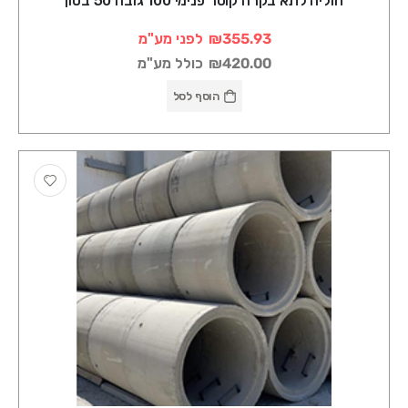
חוליה לתא בקרה קוטר פנימי 100 גובה 50 בטון
₪355.93
לפני מע"מ
₪420.00
כולל מע"מ
הוסף לסל