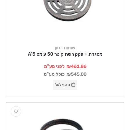
שוחות בטון
מסגרת + פקק רשת קוטר 50 עומס A15
₪461.86
לפני מע"מ
₪545.00
כולל מע"מ
הוסף לסל