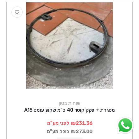
שוחות בטון
מסגרת + פקק קוטר 40 ס"מ שקוע עומס A15
₪231.36
לפני מע"מ
₪273.00
כולל מע"מ