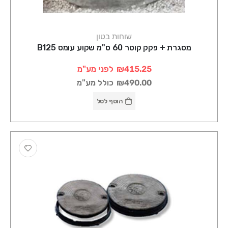
שוחות בטון
מסגרת + פקק קוטר 60 ס"מ שקוע עומס B125
₪415.25
לפני מע"מ
₪490.00
כולל מע"מ
הוסף לסל