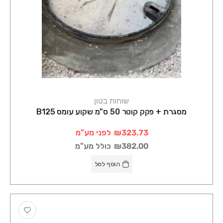
שוחות בטון
מסגרת + פקק קוטר 50 ס"מ שקוע עומס B125
₪323.73
לפני מע"מ
₪382.00
כולל מע"מ
הוסף לסל