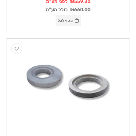
₪559.32
לפני מע"מ
₪660.00
כולל מע"מ
הוסף לסל