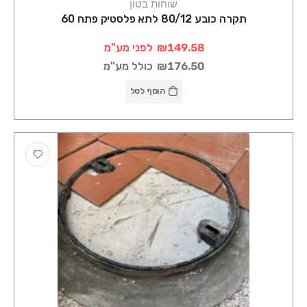
שוחות בטון
תקרה כובע 80/12 לתא פלסטיק פתח 60
₪149.58
לפני מע"מ
₪176.50
כולל מע"מ
הוסף לסל