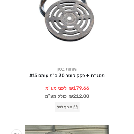
שוחות בטון
מסגרת + פקק קוטר 30 ס"מ עומס A15
₪179.66
לפני מע"מ
₪212.00
כולל מע"מ
הוסף לסל