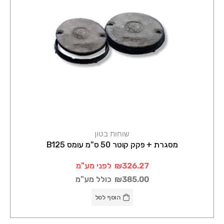
שוחות בטון
מסגרת + פקק קוטר 50 ס"מ עומס B125
₪326.27
לפני מע"מ
₪385.00
כולל מע"מ
הוסף לסל