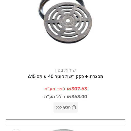
שוחות בטון
מסגרת + פקק רשת קוטר 40 עומס A15
₪307.63
לפני מע"מ
₪363.00
כולל מע"מ
הוסף לסל