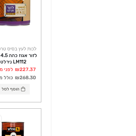
לכות לעץ בסיס טרפ
ל
LM112 נירלט
₪227.37
לפני מ
₪268.30
כולל מ
הוסף לסל