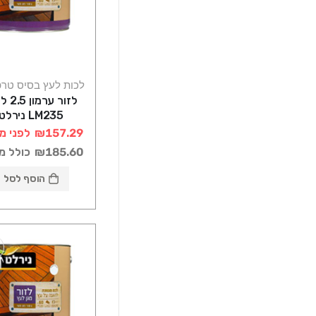
לכות לעץ בסיס טרפ
לזור ערמ
LM235 נירלט
₪157.29
לפני מ
₪185.60
כולל מ
הוסף לסל