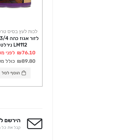
לכות לעץ בסיס טרפ
LM112 נירלט
₪76.10
לפני מע
₪89.80
כולל מ
הוסף לסל
הירשם לנ
קבל את כל המ