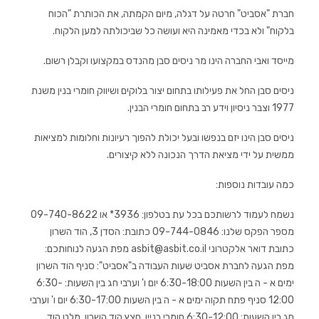
חברת "אסביט" חרטה על דגלה, מיום הקמתה, את הכותרת "הכוח
בלקוח" ולא בכדי מאמינה היא ועושה כל שביכולתה למען הלקוח.
מייסד ואבי החברה הינו מר ניסים סבן מהנדס במקצועו וקבלן רשום.
ניסים סבן החל את פעילותו בתחום יצור בלוקים ושיווק חומרי בנין משנת
1977 וצבר ניסיון וידע רב בתחום חומרי הבנין.
ניסים סבן הינו יזם בנפשו ובעל יכולת להפוך רעיונות וחלומות למציאות
ממשית על ידי מציאת הדרך הנכונה ללא קיצורים.
כמה עובדות נוספות:
נשמח לעמוד לרשותכם בכל עת בטלפון: 3936* או 09-740-8622
מספר הפקס שלנו: 09-744-0846 כתובת: הסדן 3, הוד השרון
כתובת דואר אלקטרוני asbit@asbit.co.il מפת הגעה לנוחותכם:
מפת הגעה לחברת אסביט שעות העבודה ב"אסביט": סניף הוד השרון
ימים א - ה בין השעות 6:30-18:00 יום ו' וערבי חג בין השעות: 6:30-
12:00 סניף פתח תקוה ימים א - ה בין השעות 6:30-17:00 יום ו' וערבי
חג בין השעות: 6:30-12:00 חומרי בניין, חצץ הוד השרון, מלט הוד