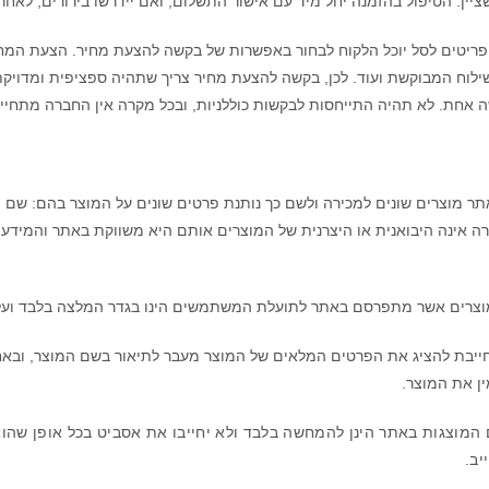
ציין. הטיפול בהזמנה יחל מיד עם אישור התשלום, ואם יידרשו בירורים, לא
פריטים לסל יוכל הלקוח לבחור באפשרות של בקשה להצעת מחיר. הצעת המחי
ילוח המבוקשת ועוד. לכן, בקשה להצעת מחיר צריך שתהיה ספציפית ומדויקת
 אחת. לא תהיה התייחסות לבקשות כוללניות, ובכל מקרה אין החברה מתחייבת
 מוצרים שונים למכירה ולשם כך נותנת פרטים שונים על המוצר בהם: שם המ
רה אינה היבואנית או היצרנית של המוצרים אותם היא משווקת באתר והמידע 
וצרים אשר מתפרסם באתר לתועלת המשתמשים הינו בגדר המלצה בלבד ועל 
ייבת להציג את הפרטים המלאים של המוצר מעבר לתיאור בשם המוצר, וב
ין את המוצר.
המוצגות באתר הינן להמחשה בלבד ולא יחייבו את אסביט בכל אופן שהוא
יב.