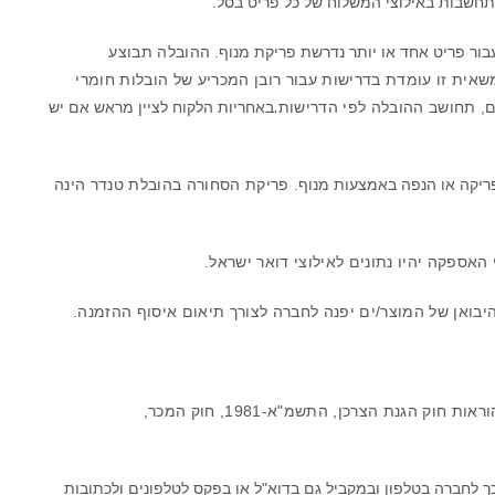
התחשבות באילוצי המשלוח של כל פריט בסל.
ההובלה תבוצע
עלת כושר העמסה כולל של כ- 7 טון נטו ומנוף עם זרוע של כ- 8 מטר. משאית זו עומדת בדרישות עבור רובן המכריע של הובלות חומרי
ם, תחושב ההובלה לפי הדרישות
.
באחריות הלקוח לציין מראש אם יש
פריקת הסחורה בהובלת טנדר הינה
בואן של המוצר/ים יפנה לחברה לצורך תיאום איסוף ההזמנה.
ללקוחות האתר זכות לביטול עסקה ו/או להחזרת מוצר בהתאם למדיניות החברה, ובכפוף להוראות חוק הגנת הצרכן, התשמ"א-1981, חוק המכר,
 לחברה בטלפון ובמקביל גם בדוא"ל או בפקס לטלפונים ולכתובות