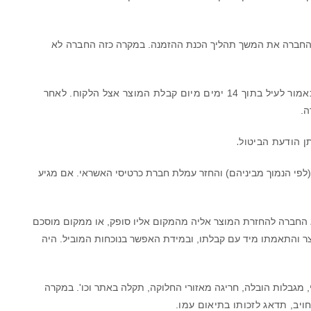
ל החברה את המשך תהליך הכנת ההזמנה. במקרה כזה
החברה לא
, תתאפשר עם קבלת הודעה כאמור לעיל בתוך 14 ימים מיום קבלת המוצר אצל הלקוח. לאחר
ה.
.
ומרת על זכותה לגבות, בהתאם לחוק, דמי ביטול בסך 5% מסכום ההזמנה או 100 ₪ (לפי הנמוך מביניהם) והחזר עמלת חברת כרטיסי האשראי. אם מגיע
 החברה להחזרת המוצר אליה מהמקום אליו סופק, או ממקום מוסכם
ר והתאמתו מיד עם קבלתו, ובמידת האפשר בנוכחות המוביל.
היה
 מגבלות הובלה, חריגה מאזורי החלוקה, תקלה באתר וכו'. במקרה
ויב, תדאג לזכותו בתיאום עמו.