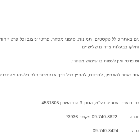
 באתר כולל טקסטים, תמונות, סימני מסחר, פריטי עיצוב וכל פרט ייחודי א
חלקו בבעלות צדדים שלישיים.
 פרטי ואין לעשות בו שימוש מסחרי.
 נאסר להעתיק, לפרסם, להפיץ בכל דרך או למכור חלק כלשהו מהתכני
י דואר:
אסביט בע''מ, הסדן 3 הוד השרון 4531805
ברה:
09-740-8622 מקוצר 3936*
רה:
09-740-3424