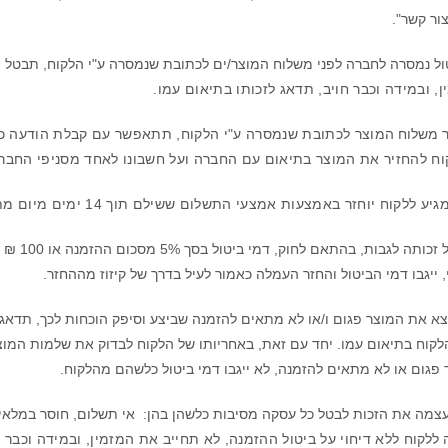
ור קשר".
ול נמסרה לחברה לפני משלוח המוצר/ים לכתובת שנמסרה ע"י הלקוח, תבט
, ובמידה וכבר חויב, תדאג לזכותו בתיאום עמו.
ר משלוח
המוצר לכתובת שנמסרה ע"י הלקוח
וח להחזיר
את המוצר
בתיאום עם החברה ועל חשבונו לאחד מסניפי החבר
וח יוחזר באמצעות אמצעי התשלום ששילם תוך 14 ימים מיום מתן הודעת הביטול
החברה ש
 ייגבו דמי הביטול והחזר העמלה כאמור לעיל בדרך של קיזוז מההחזר.
א את המוצר פגום ו/או לא מתאים להזמנה שביצע וסיפק הוכחות לכך, תדאג
לקוח בתיאום עמו. יחד עם זאת, באחריותו של הלקוח לבדוק את שלמות המוצ
 פגום או לא מתאים להזמנה, לא ייגבו דמי ביטול כלשהם מהלקוח.
מה את הזכות לבטל כל עסקה מסיבות כלשהן בהן:
אי תשלום, חוסר במלאי,
 ללקוח
ללא דיחוי על ביטול ההזמנה, לא תחייב את המזמין, ובמידה וכבר ח