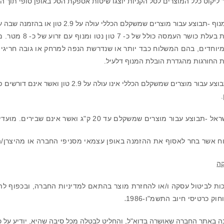
 ליקוט כלל המוצרים לסל הקניות יוצגו שיטות אספקת הסל באופן סופי תוך 
מוצרים שמשקלם הכללי עולה על 2.9 טון או בהזמנה שבה עבור פריט אחד או יותר נדרשת פריקת מנוף.
באמצעות משאית ב
מיוחדים, בהם המשלוח כבד יותר או שנדרשת הנפה למרחק או גובה חריגי
ת החורגות מהגדרת הובלת המנוף דלעיל.
צע עבור מוצרים שמשקלם הכללי אינו עולה על 2.9 טון ואשר אינם דורשים פריקה או הנפה באמצעות מנוף.
ים שמשקלם עד 20 ק"ג ואשר אינם שבירים. מועדי האספקה יהיו נתונים לאילוצי דואר ישראל.
וח אשר בחר לאסוף את ההזמנה באופן עצמאי מסניפי החברה או מהיצרן/הי
קה
.
ה באתר החברה שאושרה בדוא"ל, והחליט לבטלה מכל סיבה שהיא, יודיע על כך