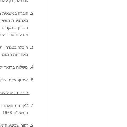
עם זאת, רק לאחר
2.
הובלה במשאית מנוף -תבוצע עבור 
הבניין. במקרים 
מגבלות או דרישו
3.
הובלה בטנדר –
תבו
באחריות המזמין.
4.
משלוח בדואר ישראל -תבוצע עבור מוצר
5.
איסוף עצמי -לק
מדיניות ביטול עס
1.
התשכ"ח-1968, וחוק כרטיסי חיוב התשמ"ו-1986
2.
לקוח שביצע הזמנ