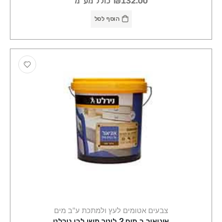
₪132.00
כולל מע"מ
הוסף לסל
צבעים אטומים לעץ ולמתכת ע"ב מים
אוניאור ב.מים 2 ליטר משי לבן נירלט