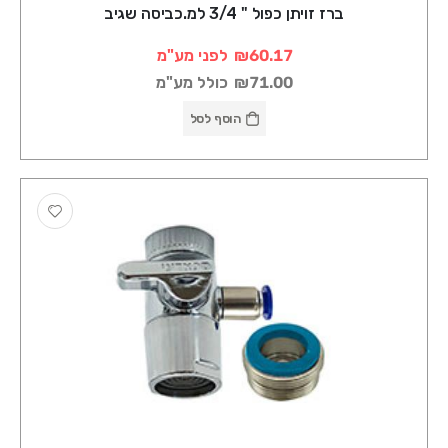
ברז זויתן כפול " 3/4 למ.כביסה שגיב
₪60.17
לפני מע"מ
₪71.00
כולל מע"מ
הוסף לסל