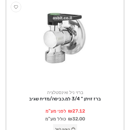
ברזי ניל ואינסטלציה
ברז זויתן " 3/4 למ.כביסה/מדיח שגיב
₪27.12
לפני מע"מ
₪32.00
כולל מע"מ
הוסף לסל