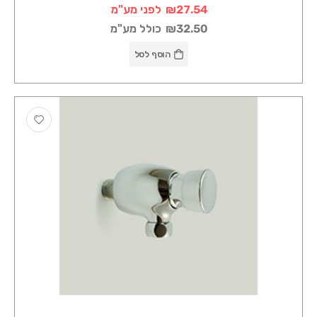
₪27.54
לפני מע"מ
₪32.50
כולל מע"מ
הוסף לסל