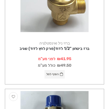
ברזי ניל ואינסטלציה
ברז ביטחון "1/2 לדוד(פורק לחץ לדוד) שגיב
₪41.95
לפני מע"מ
₪49.50
כולל מע"מ
הוסף לסל