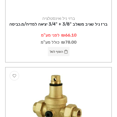
ברזי ניל ואינסטלציה
ברז ניל שגיב משולב "3/8 + "3/4 יציאה למדיח/מ.כביסה
₪66.10
לפני מע"מ
₪78.00
כולל מע"מ
הוסף לסל