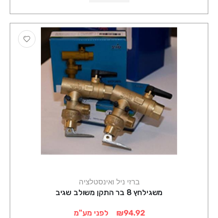
ברזי ניל ואינסטלציה
משגילחץ 8 בר התקן משולב שגיב
₪94.92
לפני מע"מ