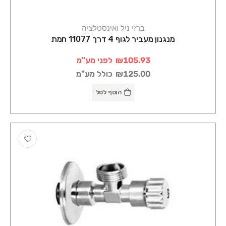
ברזי ניל ואינסטלציה
מנגנון מעביר לגוף 4 דרך 11077 חמת
₪105.93
לפני מע"מ
₪125.00
כולל מע"מ
הוסף לסל