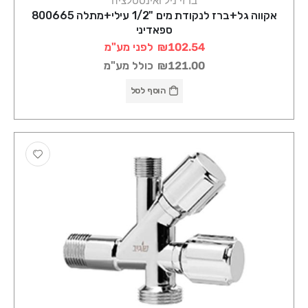
ברזי ניל ואינסטלציה
אקווה גל+ברז לנקודת מים "1/2 עילי+מתלה 800665
ספאדיני
₪102.54
לפני מע"מ
₪121.00
כולל מע"מ
הוסף לסל