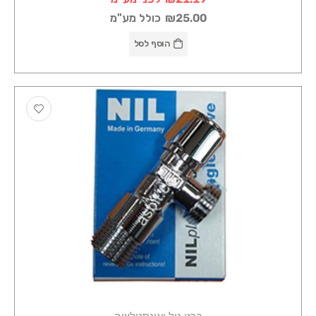
₪25.00
כולל מע"מ
הוסף לסל
ברזי ניל ואינסטלציה