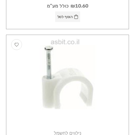
₪10.60
כולל מע"מ
הוסף לסל
נילווים לחשמל