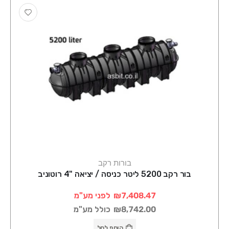
בורות רקב
בור רקב 5200 ליטר כניסה / יציאה "4 רוטוניב
₪7,408.47
לפני מע"מ
₪8,742.00
כולל מע"מ
הוסף לסל