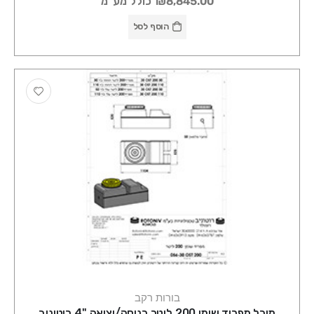
₪8,845.00
כולל מע"מ
הוסף לסל
בורות רקב
מיכל מפריד שומן 200 ליטר כניסה/יציאה "4 רוטוניב