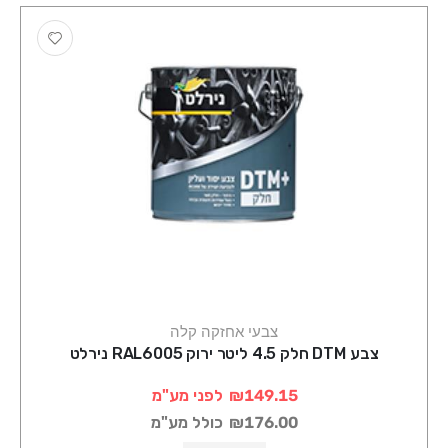
צבעי אחזקה קלה
צבע DTM חלק 4.5 ליטר ירוק RAL6005 נירלט
₪149.15
לפני מע"מ
₪176.00
כולל מע"מ