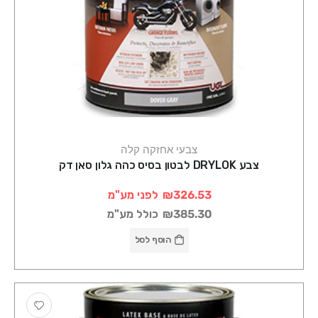
צבעי אחזקה קלה
צבע DRYLOK לבטון בסיס כהה גלון סאן דק
₪326.53
לפני מע"מ
₪385.30
כולל מע"מ
הוסף לסל