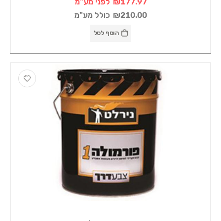
₪177.97
לפני מע"מ
₪210.00
כולל מע"מ
הוסף לסל