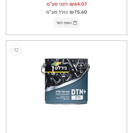
₪64.07
לפני מע"מ
₪75.60
כולל מע"מ
הוסף לסל