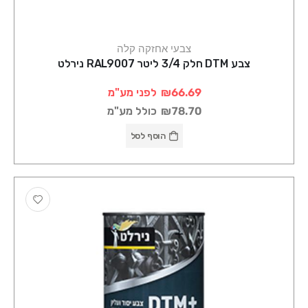
צבעי אחזקה קלה
צבע DTM חלק 3/4 ליטר RAL9007 נירלט
₪66.69
לפני מע"מ
₪78.70
כולל מע"מ
הוסף לסל