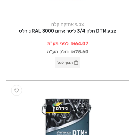
צבעי אחזקה קלה
צבע DTM חלק 3/4 ליטר אדום RAL 3000 נירלט
₪64.07
לפני מע"מ
₪75.60
כולל מע"מ
הוסף לסל