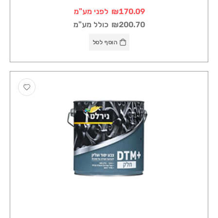
₪170.09
לפני מע"מ
₪200.70
כולל מע"מ
הוסף לסל