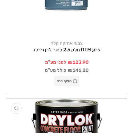
צבעי אחזקה קלה
צבע DTM חלק 2.5 ליטר לבן נירלט
₪123.90
לפני מע"מ
₪146.20
כולל מע"מ
הוסף לסל