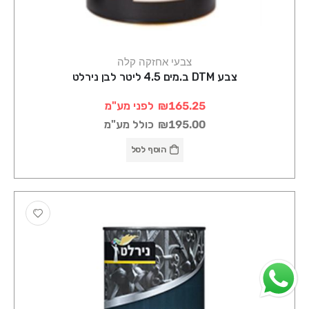
צבעי אחזקה קלה
צבע DTM ב.מים 4.5 ליטר לבן נירלט
₪165.25
לפני מע"מ
₪195.00
כולל מע"מ
הוסף לסל