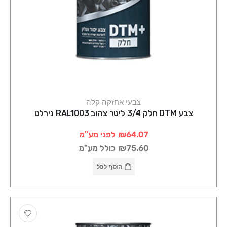
צבעי אחזקה קלה
צבע DTM חלק 3/4 ליטר צהוב RAL1003 נירלט
₪64.07
לפני מע"מ
₪75.60
כולל מע"מ
הוסף לסל