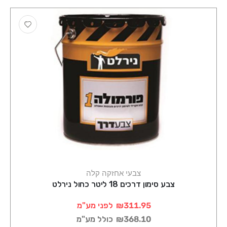
צבעי אחזקה קלה
צבע סימון דרכים 18 ליטר כחול נירלט
₪311.95
לפני מע"מ
₪368.10
כולל מע"מ