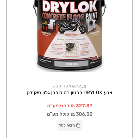
צבעי אחזקה קלה
צבע DRYLOK לבטון בסיס לבן גלון סאן דק
₪327.37
לפני מע"מ
₪386.30
כולל מע"מ
הוסף לסל