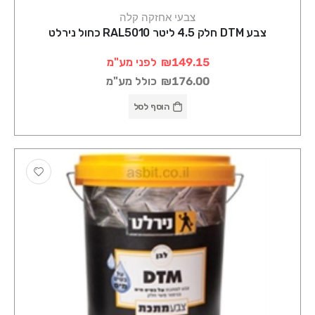
צבעי אחזקה קלה
צבע DTM חלק 4.5 ליטר RAL5010 כחול נירלט
₪149.15
לפני מע"מ
₪176.00
כולל מע"מ
הוסף לסל