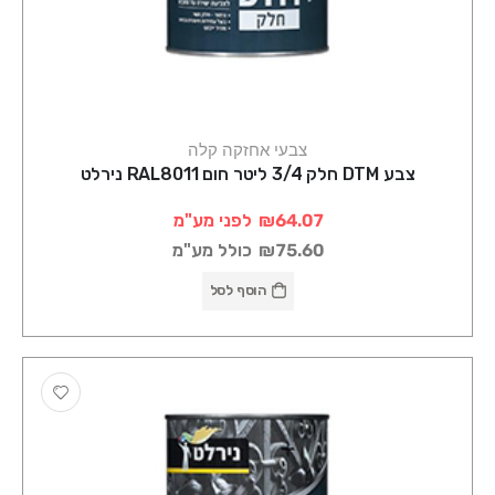
צבעי אחזקה קלה
צבע DTM חלק 3/4 ליטר חום RAL8011 נירלט
₪64.07
לפני מע"מ
₪75.60
כולל מע"מ
הוסף לסל