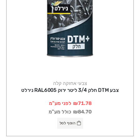
צבעי אחזקה קלה
צבע DTM חלק 3/4 ליטר ירוק RAL6005 נירלט
₪71.78
לפני מע"מ
₪84.70
כולל מע"מ
הוסף לסל