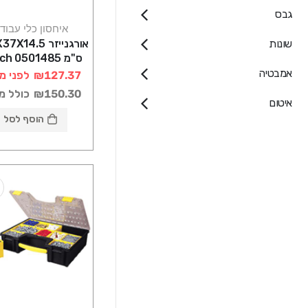
גבס
איחסון כלי עבוד
שונות
ס"מ BTech 0501485
אמבטיה
₪127.37
לפני מ
₪150.30
כולל מ
איטום
הוסף לסל