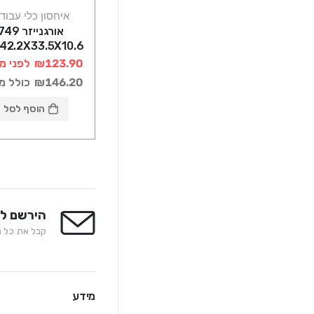
איחסון כלי עבוד
אורגנייזר 49
STANLEY
₪123.90
לפני מ
₪146.20
כולל מ
הוסף לסל
הירשם לנ
קבל את כל המ
מידע