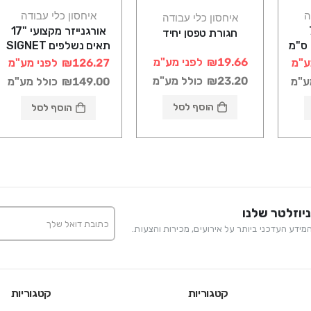
ה
איחסון כלי עבודה
איחסון כלי עבודה
7
אורגנייזר מקצועי "17
חגורת טפסן יחיד
42.2X33.5X10.6 ס"מ
תאים נשלפים SIGNET
₪19.66
לפני מע"מ
ע"מ
₪126.27
לפני מע"מ
₪23.20
כולל מע"מ
ע"מ
₪149.00
כולל מע"מ
הוסף לסל
הוסף לסל
יוזלטר שלנו
ידע העדכני ביותר על אירועים, מכירות והצעות.
קטגוריות
קטגוריות