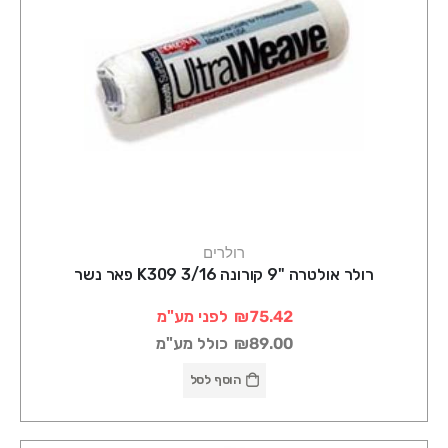
רולרים
רולר אולטרה "9 קורונה 3/16 K309 פאר נשר
₪75.42
לפני מע"מ
₪89.00
כולל מע"מ
הוסף לסל