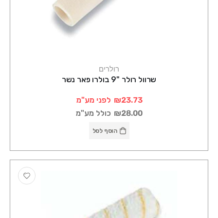
רולרים
שרוול רולר "9 בולרו פאר נשר
₪23.73
לפני מע"מ
₪28.00
כולל מע"מ
הוסף לסל