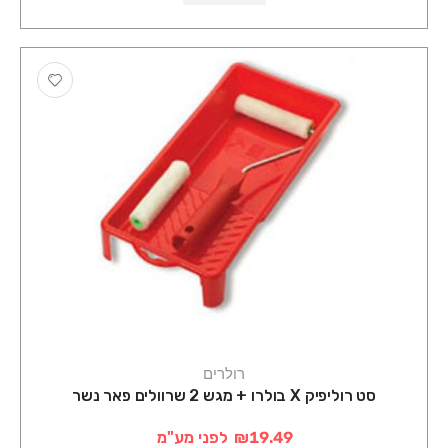
רולרים
סט רוליפיק X בולרו + מגש 2 שרוולים פאר נשר
₪19.49
לפני מע"מ