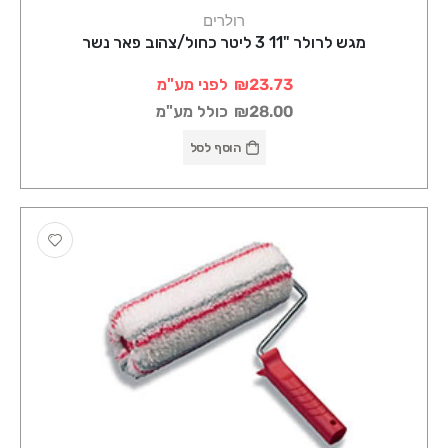
רולרים
מגש לרולר "11 3 ליטר כחול/צהוב פאר נשר
₪23.73
לפני מע"מ
₪28.00
כולל מע"מ
הוסף לסל