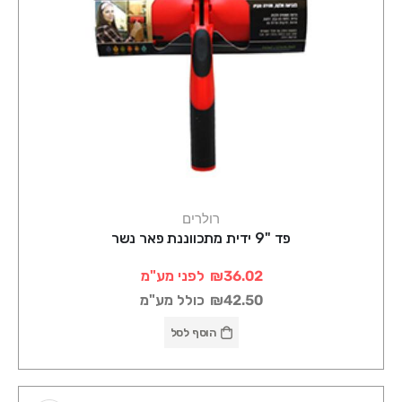
רולרים
פד "9 ידית מתכווננת פאר נשר
₪36.02
לפני מע"מ
₪42.50
כולל מע"מ
הוסף לסל