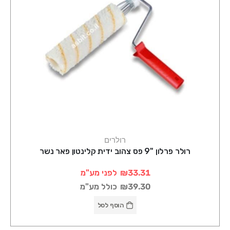
רולרים
רולר פרלון "9 פס צהוב ידית קלינטון פאר נשר
₪33.31
לפני מע"מ
₪39.30
כולל מע"מ
הוסף לסל