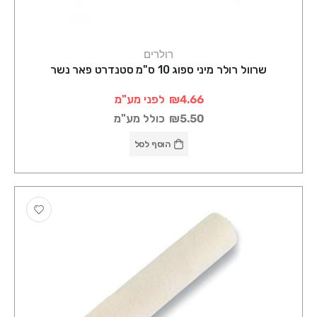
רולרים
שרוול רולר מיני ספוג 10 ס"מ סטנדרט פאר נשר
₪4.66
לפני מע"מ
₪5.50
כולל מע"מ
הוסף לסל