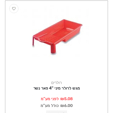
רולרים
מגש לרולר מיני "4 פאר נשר
₪5.08
לפני מע"מ
₪6.00
כולל מע"מ