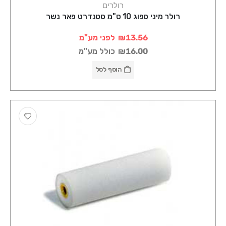
רולרים
רולר מיני ספוג 10 ס"מ סטנדרט פאר נשר
₪13.56
לפני מע"מ
₪16.00
כולל מע"מ
הוסף לסל