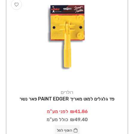
רולרים
פד גלגלים למוט מאריך PAINT EDGER פאר נשר
₪41.86
לפני מע"מ
₪49.40
כולל מע"מ
הוסף לסל