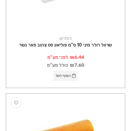
רולרים
שרוול רולר מיני 10 ס"מ פוליאון פס צהוב פאר נשר
₪6.44
לפני מע"מ
₪7.60
כולל מע"מ
הוסף לסל