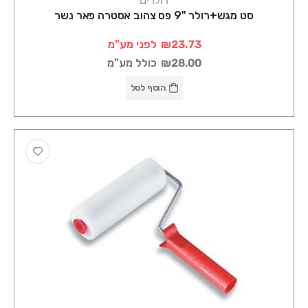
רולרים
סט מגש+רולר "9 פס צהוב אסטרה פאר נשר
₪23.73
לפני מע"מ
₪28.00
כולל מע"מ
הוסף לסל