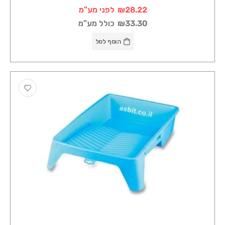
₪28.22
לפני מע"מ
₪33.30
כולל מע"מ
הוסף לסל