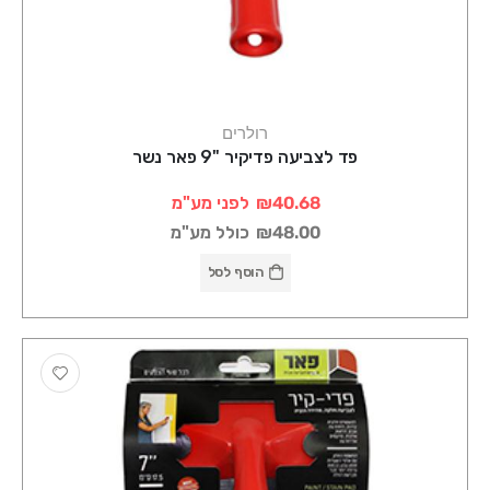
רולרים
פד לצביעה פדיקיר "9 פאר נשר
₪40.68
לפני מע"מ
₪48.00
כולל מע"מ
הוסף לסל