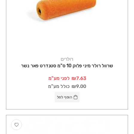
רולרים
שרוול רולר מיני פלוק 10 ס"מ סטנדרט פאר נשר
₪7.63
לפני מע"מ
₪9.00
כולל מע"מ
הוסף לסל