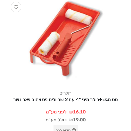
רולרים
סט מגש+רולר מיני "4 עם 2 שרוולים פס צהוב פאר נשר
₪16.10
לפני מע"מ
₪19.00
כולל מע"מ
הוסף לסל