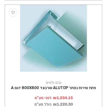
גבס נלווים
פתח שירות נסתר ALUTOP אורבונד 800X800 דגם A
₪1,034.15
לפני מע"מ
₪1,220.30
כולל מע"מ