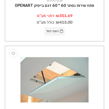
גבס נלווים
פתח שירות נסתר 60 * 60 דגם בייסיק OPENART
₪351.69
לפני מע"מ
₪415.00
כולל מע"מ
הוסף לסל