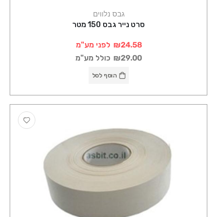
גבס נלווים
סרט נייר גבס 150 מטר
₪24.58
לפני מע"מ
₪29.00
כולל מע"מ
הוסף לסל