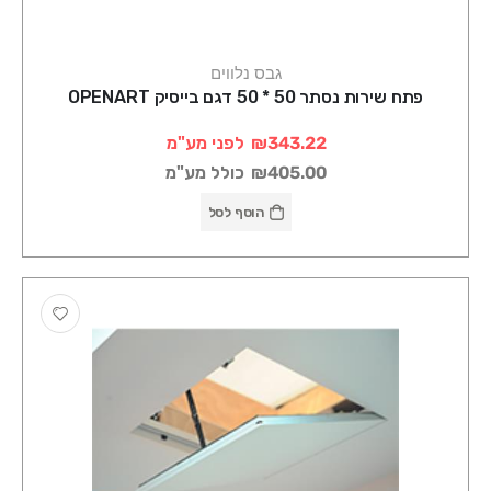
גבס נלווים
פתח שירות נסתר 50 * 50 דגם בייסיק OPENART
₪343.22
לפני מע"מ
₪405.00
כולל מע"מ
הוסף לסל