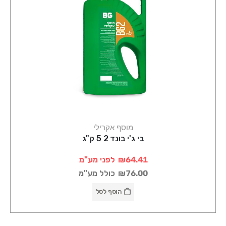
מוסף אקרילי
בי ג'י בונד 2 5 ק"ג
₪64.41
לפני מע"מ
₪76.00
כולל מע"מ
הוסף לסל