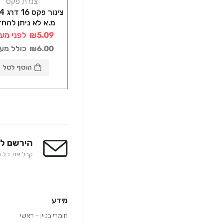
צנרת פקס
מ.א לא ניתן להח
₪5.09
לפני מע
₪6.00
כולל מע
הוסף לסל
הירשם לנ
קבל את כל המ
מידע
חומרי בניין - ראשי