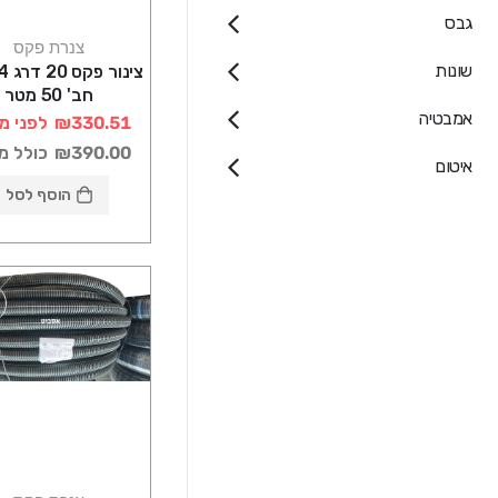
גבס
צנרת פקס
שונות
חב' 50 מטר
אמבטיה
₪330.51
לפני מ
₪390.00
כולל מ
איטום
הוסף לסל