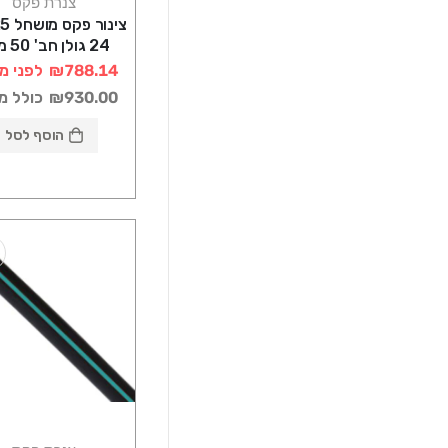
צנרת פקס
24 גולן חב' 50 מטר
₪788.14
לפני מ
₪930.00
כולל מ
הוסף לסל