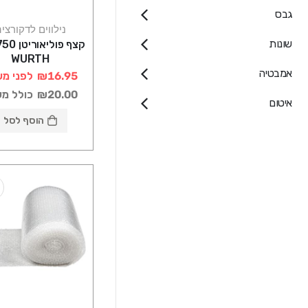
גבס
נילווים לדקורצי
שונות
WURTH
אמבטיה
₪16.95
לפני מע
₪20.00
כולל מ
איטום
הוסף לסל