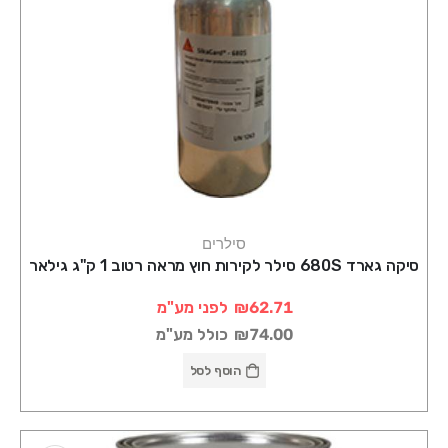
סילרים
סיקה גארד 680S סילר לקירות חוץ מראה רטוב 1 ק"ג גילאר
₪62.71
לפני מע"מ
₪74.00
כולל מע"מ
הוסף לסל