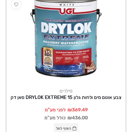
סילרים
צבע אוטם מים ולחות גלון DRYLOK EXTREME 15 סאן דק
₪369.49
לפני מע"מ
₪436.00
כולל מע"מ
הוסף לסל