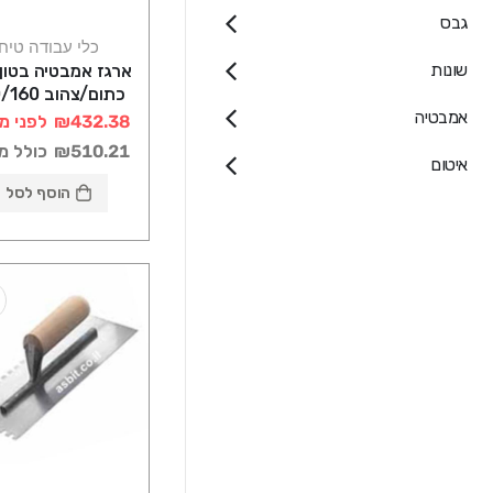
גבס
כלי עבודה טיח
שונות
ארגז אמבטיה בטון
כתום/צהוב 
אמבטיה
רוטוניב
₪432.38
לפני מ
₪510.21
כולל מ
איטום
הוסף לסל