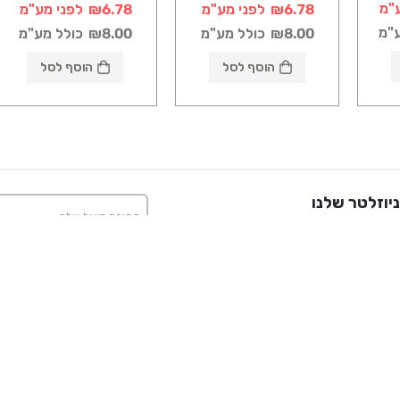
"מ
₪6.78
לפני מע"מ
₪6.78
לפני מע"מ
ע"מ
₪8.00
כולל מע"מ
₪8.00
כולל מע"מ
הוסף לסל
הוסף לסל
יוזלטר שלנו
ידע העדכני ביותר על אירועים, מכירות והצעות.
קטגוריות
קטגוריות
חומרי בניה
כלי עבודה
אינסטלציה
גבס
צבע
שונות