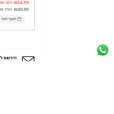
₪16.95
לפני מע
₪20.00
כולל מ
הוסף לסל
הירשם לנ
קבל את כל המ
מידע
חומרי בניין - ראשי
אודותינו
מפת אתר