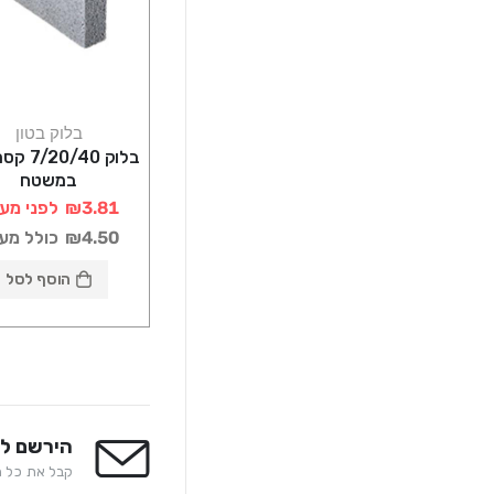
בלוק בטון
במשטח
₪3.81
לפני מע
₪4.50
כולל מע
הוסף לסל
הירשם לנ
קבל את כל המ