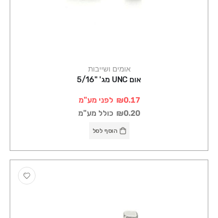
אומים ושייבות
אום UNC מג' "5/16
₪0.17
לפני מע"מ
₪0.20
כולל מע"מ
הוסף לסל