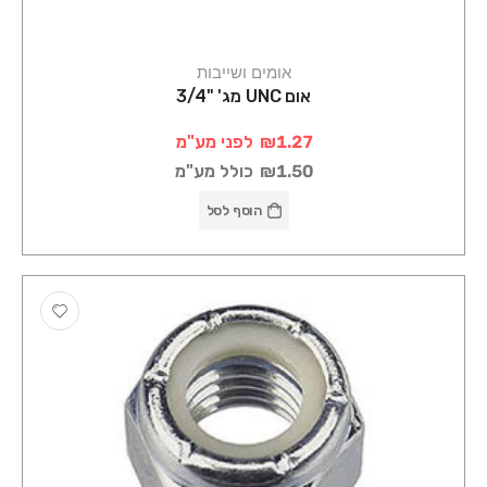
אומים ושייבות
אום UNC מג' "3/4
₪1.27
לפני מע"מ
₪1.50
כולל מע"מ
הוסף לסל