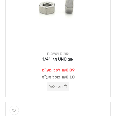
אומים ושייבות
אום UNC מג' "1/4
₪0.09
לפני מע"מ
₪0.10
כולל מע"מ
הוסף לסל