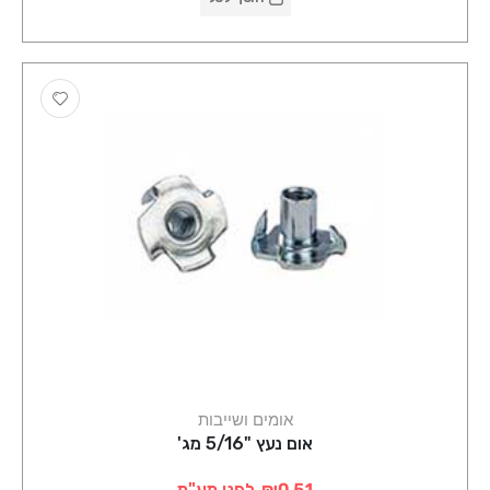
אומים ושייבות
אום נעץ "5/16 מג'
₪0.51
לפני מע"מ