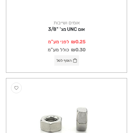
אומים ושייבות
אום UNC מג' "3/8
₪0.25
לפני מע"מ
₪0.30
כולל מע"מ
הוסף לסל