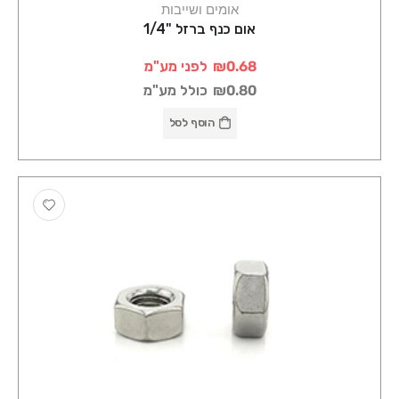
אומים ושייבות
אום כנף ברזל "1/4
₪0.68
לפני מע"מ
₪0.80
כולל מע"מ
הוסף לסל