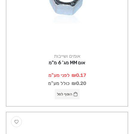
אומים ושייבות
אום MM מג' 6 מ"מ
₪0.17
לפני מע"מ
₪0.20
כולל מע"מ
הוסף לסל