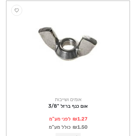
אומים ושייבות
אום כנף ברזל "3/8
₪1.27
לפני מע"מ
₪1.50
כולל מע"מ