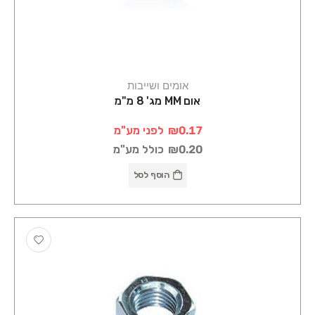
אומים ושייבות
אום MM מג' 8 מ"מ
₪0.17
לפני מע"מ
₪0.20
כולל מע"מ
הוסף לסל