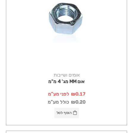
אומים ושייבות
אום MM מג' 4 מ"מ
₪0.17
לפני מע"מ
₪0.20
כולל מע"מ
הוסף לסל