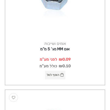
אומים ושייבות
אום MM מג' 5 מ"מ
₪0.09
לפני מע"מ
₪0.10
כולל מע"מ
הוסף לסל