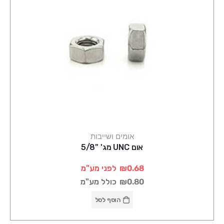
אומים ושייבות
אום UNC מג' "5/8
₪0.68
לפני מע"מ
₪0.80
כולל מע"מ
הוסף לסל