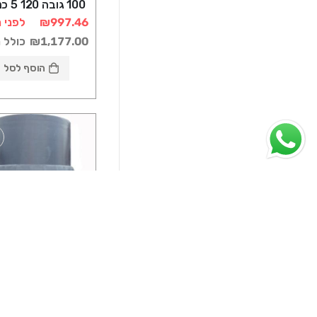
100 גוב
רוטוניב
₪997.46
לפני 
₪1,177.00
כולל 
הוסף לסל
שוחות פלסטיק