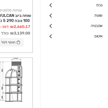
גבס
שוחות פלסטיק
שונות
100 גו
אמבטיה
רוטוניב
₪2,660.17
לפני 
₪3,139.00
כולל 
איטום
הוסף לסל