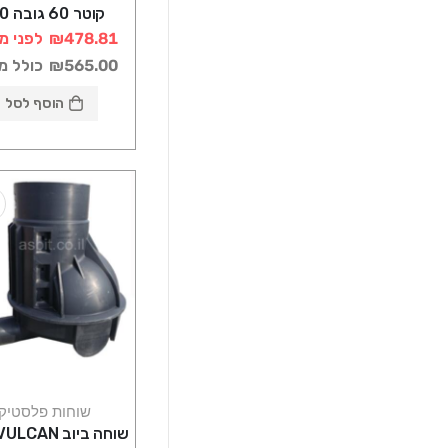
קוטר 0
רוטוניב
₪478.81
לפני מ
₪565.00
כולל מ
הוסף לסל
שוחות פלסטיק