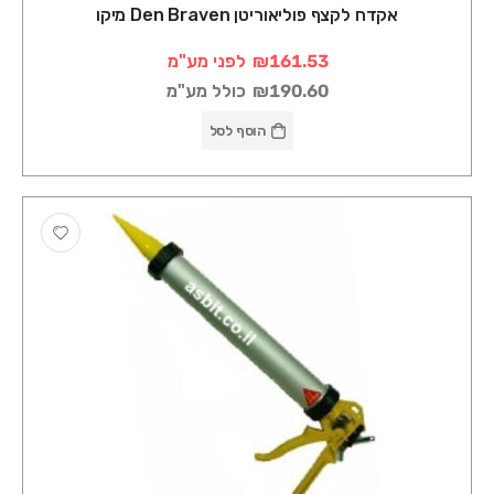
אקדח לקצף פוליאוריטן Den Braven מיקו
₪161.53
לפני מע"מ
₪190.60
כולל מע"מ
הוסף לסל