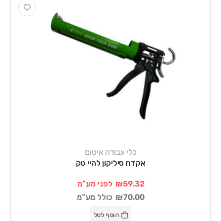
כלי עבודה איטום
אקדח סיליקון להיי טק
₪59.32
לפני מע"מ
₪70.00
כולל מע"מ
הוסף לסל