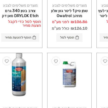
צבע
מוצרים משלימים לצבע
מוצרים משלימים לצבע
י לעץ
שמן טיק 1 ליטר גוון אלון
צורב בטון 340 גרם
ל בסיס מים 3.66 ליטר
מוזהב Owatrol
DRYLOK Etch סאן דק
TEXTROL סאן דק
הוסף לסל כדי לקבל
₪106.86
לפני מע"מ
הצעת מחיר
₪126.10
כולל מע"מ
יר
הוסף לסל
הוסף להצעת מחיר