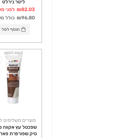
ליטר נירלט
₪82.03
לפני מע
₪96.80
כולל מ
הוסף לסל
מוצרים משלימים ל
שפכטל עץ אקווה פ
טיק שפורפרת פאר 