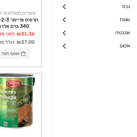
גבס
מוצרים משלימים ל
שונות
340 גרם אלרם
אמבטיה
₪31.36
לפני מע
₪37.00
כולל מ
איטום
הוסף לסל