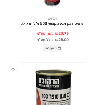
דבקים
תרסיס דבק מגע מקצועי 500 מ"ל הרקולס
₪23.73
לפני מע"מ
₪28.00
כולל מע"מ
הוסף לסל