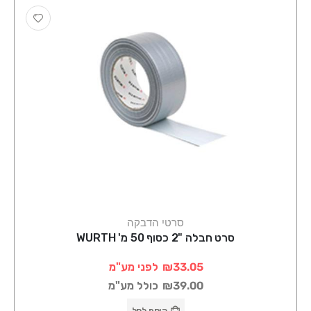
סרטי הדבקה
סרט חבלה "2 כסוף 50 מ' WURTH
₪33.05
לפני מע"מ
₪39.00
כולל מע"מ
הוסף לסל