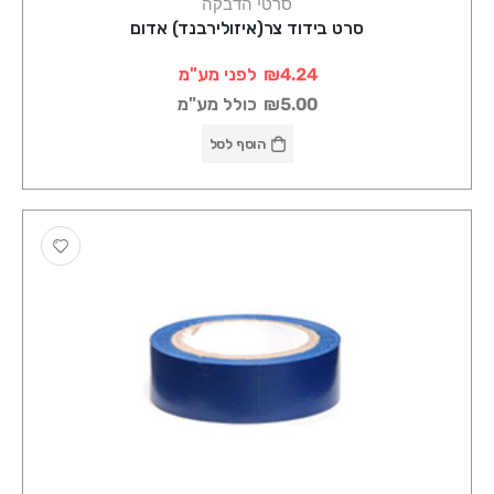
סרטי הדבקה
סרט בידוד צר(איזולירבנד) אדום
₪4.24
לפני מע"מ
₪5.00
כולל מע"מ
הוסף לסל