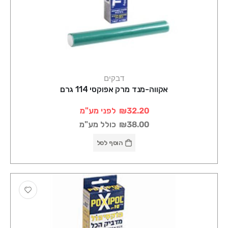
דבקים
אקווה-מנד מרק אפוקסי 114 גרם
₪32.20
לפני מע"מ
₪38.00
כולל מע"מ
הוסף לסל