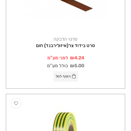
סרטי הדבקה
סרט בידוד צר(איזולירבנד) חום
₪4.24
לפני מע"מ
₪5.00
כולל מע"מ
הוסף לסל