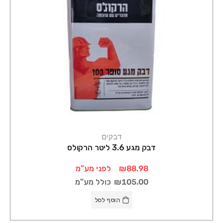
דבקים
דבק מגע 3.6 ליטר הרקולס
₪88.98
לפני מע"מ
₪105.00
כולל מע"מ
הוסף לסל