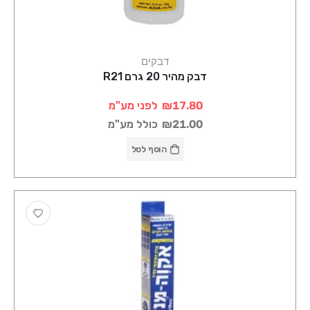
דבקים
דבק מהיר 20 גרם R21
₪17.80
לפני מע"מ
₪21.00
כולל מע"מ
הוסף לסל