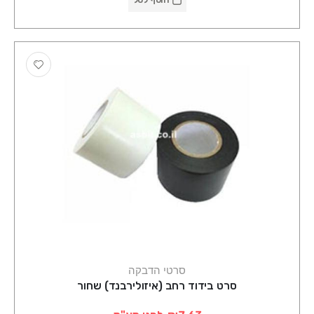
סרטי הדבקה
סרט בידוד רחב (איזולירבנד) שחור