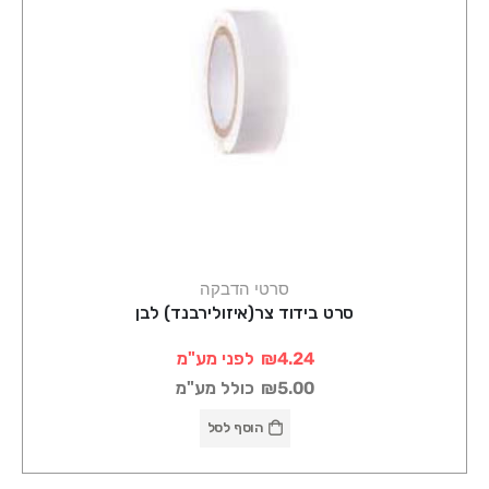
סרטי הדבקה
סרט בידוד צר(איזולירבנד) לבן
₪4.24
לפני מע"מ
₪5.00
כולל מע"מ
הוסף לסל