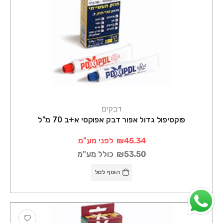
דבקים
פוקסיפול גדול אפור דבק אפוקסי א+ב 70 מ"ל
₪45.34
לפני מע"מ
₪53.50
כולל מע"מ
הוסף לסל