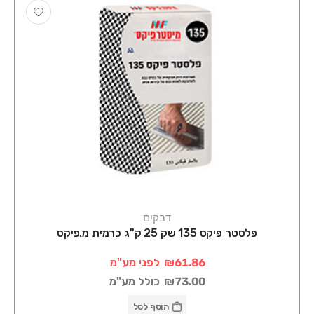
דבקים
פלסטר פיקס 135 שק 25 ק"ג כרמית מ.פיקס
₪61.86
לפני מע"מ
₪73.00
כולל מע"מ
הוסף לסל