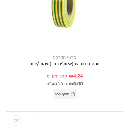
סרטי הדבקה
סרט בידוד צר(איזולירבנד) צהוב/ירוק
₪4.24
לפני מע"מ
₪5.00
כולל מע"מ
הוסף לסל