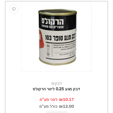
דבקים
דבק מגע 0.25 ליטר הרקולס
₪10.17
לפני מע"מ
₪12.00
כולל מע"מ