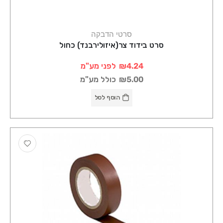
סרטי הדבקה
סרט בידוד צר(איזולירבנד) כחול
₪4.24
לפני מע"מ
₪5.00
כולל מע"מ
הוסף לסל