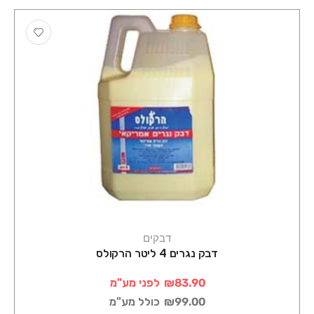
דבקים
דבק נגרים 4 ליטר הרקולס
₪83.90
לפני מע"מ
₪99.00
כולל מע"מ