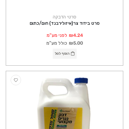
סרטי הדבקה
סרט בידוד צר(איזולירבנד) חום/כתום
₪4.24
לפני מע"מ
₪5.00
כולל מע"מ
הוסף לסל