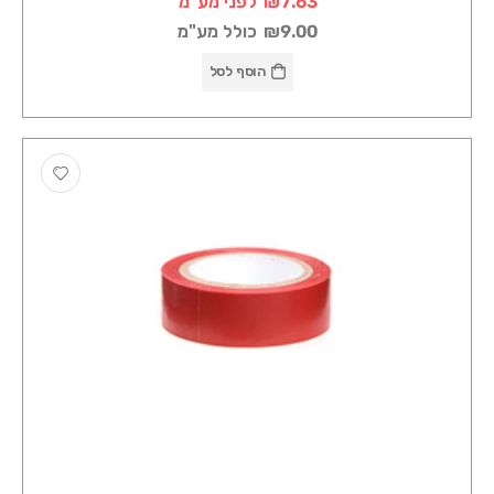
₪7.63
לפני מע"מ
₪9.00
כולל מע"מ
הוסף לסל