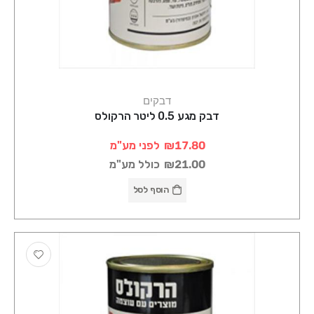
דבקים
דבק מגע 0.5 ליטר הרקולס
₪17.80
לפני מע"מ
₪21.00
כולל מע"מ
הוסף לסל