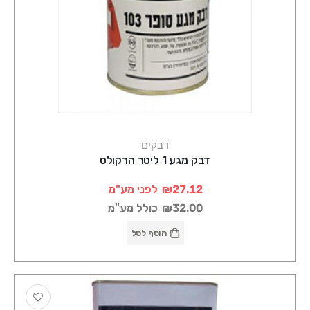
דבקים
דבק מגע 1 ליטר הרקולס
₪27.12
לפני מע"מ
₪32.00
כולל מע"מ
הוסף לסל