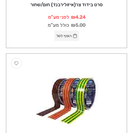
סרט בידוד צר(איזולירבנד) חום/שחור
₪4.24
לפני מע"מ
₪5.00
כולל מע"מ
הוסף לסל