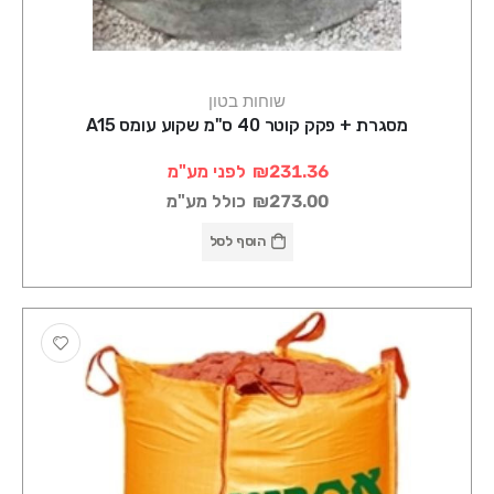
שוחות בטון
מסגרת + פקק קוטר 40 ס"מ שקוע עומס A15
₪231.36
לפני מע"מ
₪273.00
כולל מע"מ
הוסף לסל