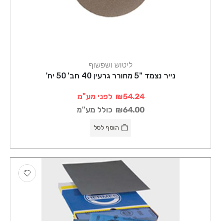
ליטוש ושפשוף
נייר נצמד "5 מחורר גרעין 40 חב' 50 יח'
₪54.24
לפני מע"מ
₪64.00
כולל מע"מ
הוסף לסל