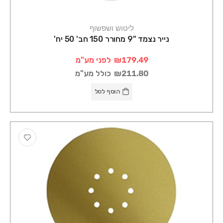
ליטוש ושפשוף
נייר נצמד "9 מחורר 150 חב' 50 יח'
₪179.49
לפני מע"מ
₪211.80
כולל מע"מ
הוסף לסל