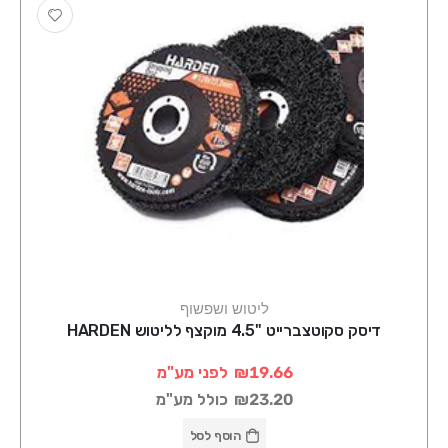
ליטוש ושפשוף
דיסק סקוטצברייט "4.5 מוקצף לליטוש HARDEN
₪19.66
לפני מע"מ
₪23.20
כולל מע"מ
הוסף לסל