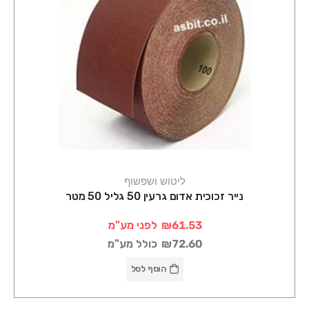
ליטוש ושפשוף
נייר זכוכית אדום גרעין 50 גליל 50 מטר
₪61.53
לפני מע"מ
₪72.60
כולל מע"מ
הוסף לסל