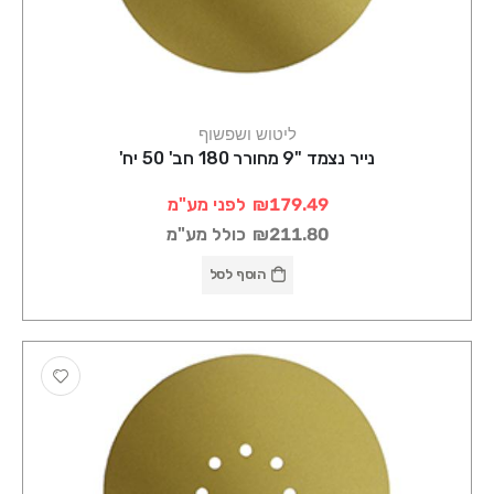
ליטוש ושפשוף
נייר נצמד "9 מחורר 180 חב' 50 יח'
₪179.49
לפני מע"מ
₪211.80
כולל מע"מ
הוסף לסל