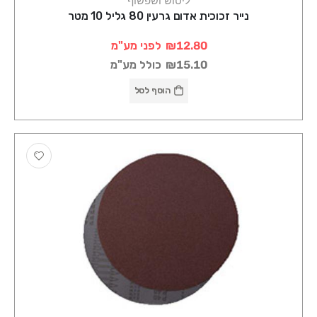
ליטוש ושפשוף
נייר זכוכית אדום גרעין 80 גליל 10 מטר
₪12.80
לפני מע"מ
₪15.10
כולל מע"מ
הוסף לסל