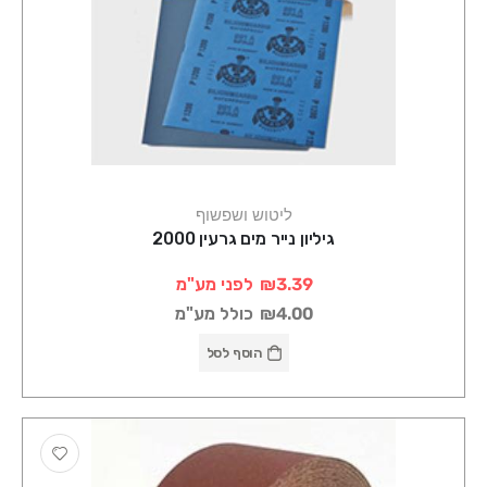
ליטוש ושפשוף
גיליון נייר מים גרעין 2000
₪3.39
לפני מע"מ
₪4.00
כולל מע"מ
הוסף לסל