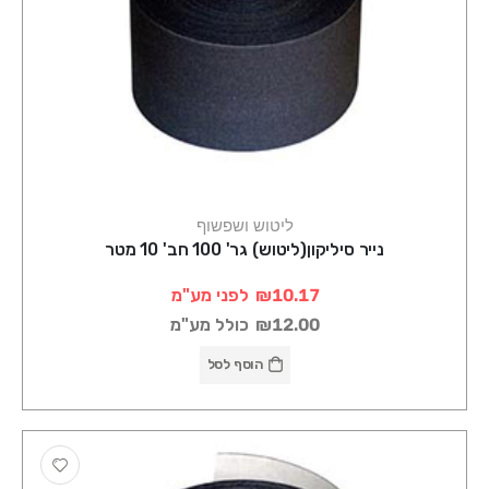
ליטוש ושפשוף
נייר סיליקון(ליטוש) גר' 100 חב' 10 מטר
₪10.17
לפני מע"מ
₪12.00
כולל מע"מ
הוסף לסל