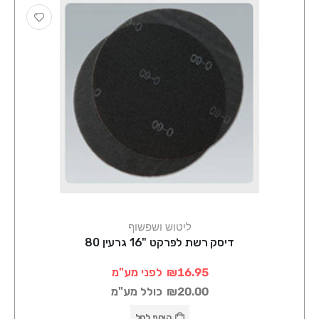
ליטוש ושפשוף
דיסק רשת לפרקט "16 גרעין 80
₪16.95
לפני מע"מ
₪20.00
כולל מע"מ
הוסף לסל