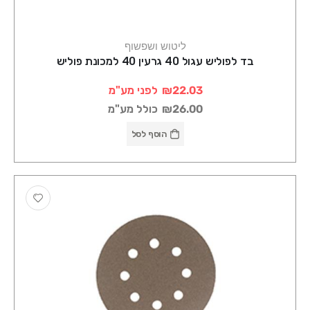
ליטוש ושפשוף
בד לפוליש עגול 40 גרעין 40 למכונת פוליש
₪22.03
לפני מע"מ
₪26.00
כולל מע"מ
הוסף לסל