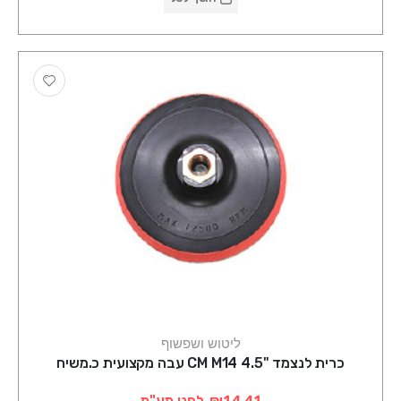
ליטוש ושפשוף
כרית לנצמד "4.5 CM M14 עבה מקצועית כ.משיח
₪14.41
לפני מע"מ