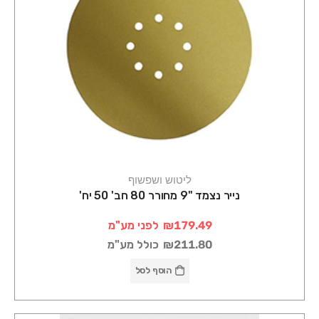
ליטוש ושפשוף
נייר נצמד "9 מחורר 80 חב' 50 יח'
₪179.49
לפני מע"מ
₪211.80
כולל מע"מ
הוסף לסל