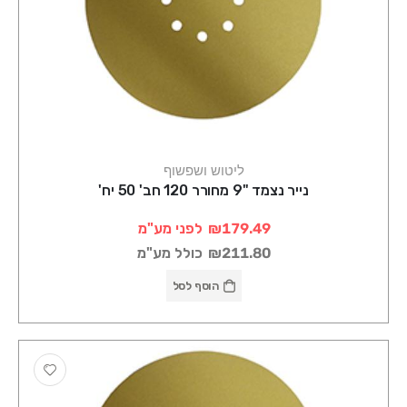
ליטוש ושפשוף
נייר נצמד "9 מחורר 120 חב' 50 יח'
₪179.49
לפני מע"מ
₪211.80
כולל מע"מ
הוסף לסל