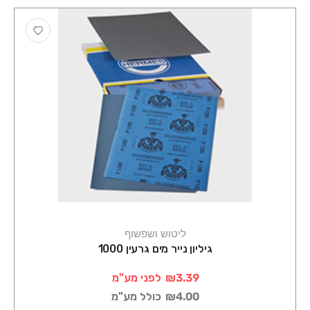
ליטוש ושפשוף
גיליון נייר מים גרעין 1000
₪3.39
לפני מע"מ
₪4.00
כולל מע"מ