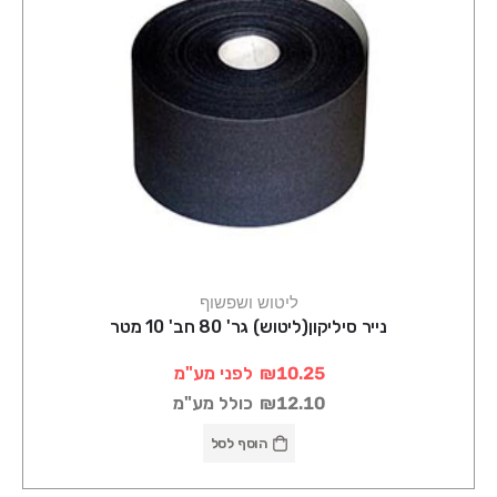
ליטוש ושפשוף
נייר סיליקון(ליטוש) גר' 80 חב' 10 מטר
₪10.25
לפני מע"מ
₪12.10
כולל מע"מ
הוסף לסל