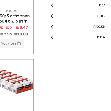
גבס
מסמרים
שונות
יח' דון קישוט 101664
אמבטיה
₪8.47
לפני מע
₪10.00
כולל מ
איטום
הוסף לסל