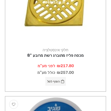
חלקי אינסטלציה
מכסה פליז מתוברג רשת מרובע "8
₪217.80
לפני מע"מ
₪257.00
כולל מע"מ
הוסף לסל