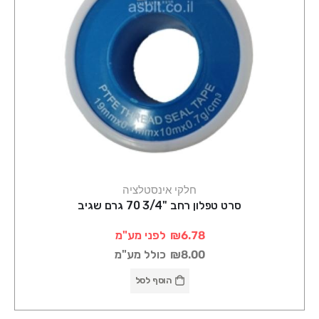
חלקי אינסטלציה
סרט טפלון רחב "3/4 70 גרם שגיב
₪6.78
לפני מע"מ
₪8.00
כולל מע"מ
הוסף לסל