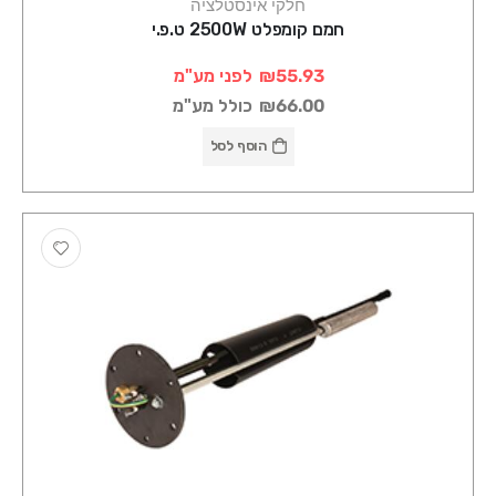
חלקי אינסטלציה
חמם קומפלט 2500W ט.פ.י
₪55.93
לפני מע"מ
₪66.00
כולל מע"מ
הוסף לסל