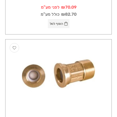
₪70.09
לפני מע"מ
₪82.70
כולל מע"מ
הוסף לסל