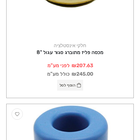
חלקי אינסטלציה
מכסה פליז מתוברג סגור עגול "8
₪207.63
לפני מע"מ
₪245.00
כולל מע"מ
הוסף לסל