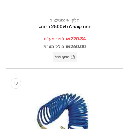
חלקי אינסטלציה
חמם קומפלט 2500W כרומגן
₪220.34
לפני מע"מ
₪260.00
כולל מע"מ
הוסף לסל