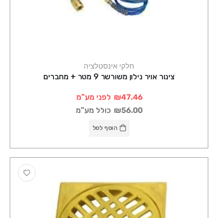
חלקי אינסטלציה
צינור אויר נילון משורשר 9 מטר + מחברים
₪47.46
לפני מע"מ
₪56.00
כולל מע"מ
הוסף לסל