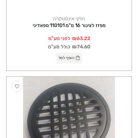
חלקי אינסטלציה
מפזז לצינור 16 מ"מ 110101 ספאדיני
₪63.22
לפני מע"מ
₪74.60
כולל מע"מ
הוסף לסל