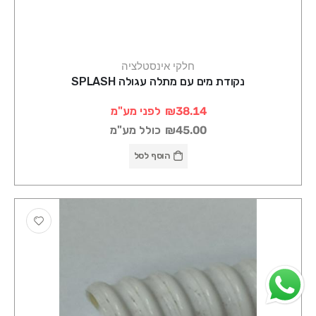
חלקי אינסטלציה
נקודת מים עם מתלה עגולה SPLASH
₪38.14
לפני מע"מ
₪45.00
כולל מע"מ
הוסף לסל