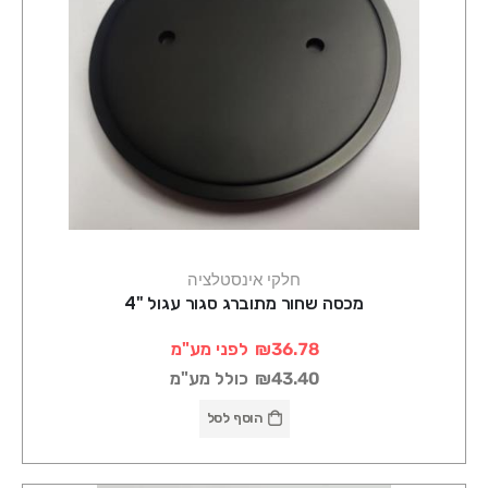
חלקי אינסטלציה
מכסה שחור מתוברג סגור עגול "4
₪36.78
לפני מע"מ
₪43.40
כולל מע"מ
הוסף לסל