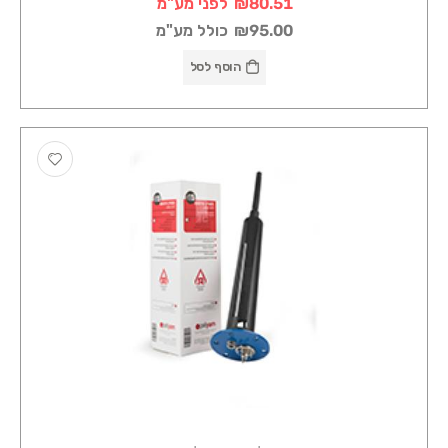
₪80.51
לפני מע"מ
₪95.00
כולל מע"מ
הוסף לסל