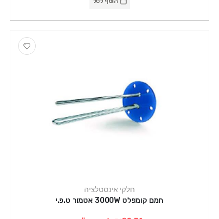
הוסף לסל
חלקי אינסטלציה
חמם קומפלט 3000W אטמור ט.פ.י