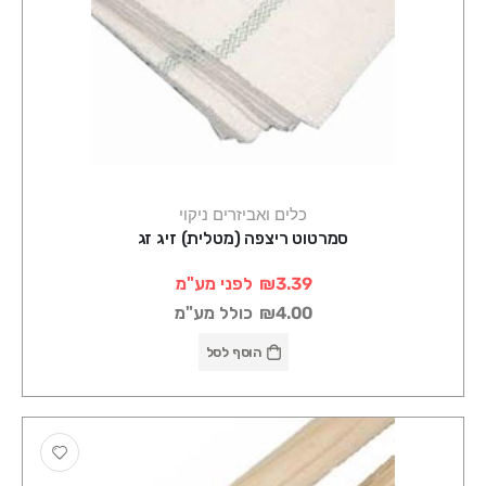
כלים ואביזרים ניקוי
סמרטוט ריצפה (מטלית) זיג זג
₪3.39
לפני מע"מ
₪4.00
כולל מע"מ
הוסף לסל