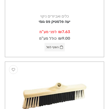
כלים ואביזרים ניקוי
יעה פלסטיק פס גומי
₪7.63
לפני מע"מ
₪9.00
כולל מע"מ
הוסף לסל