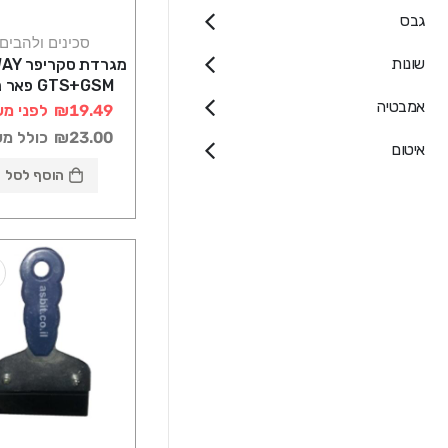
גבס
סכינים ולהבים
שונות
מגרדת ס
GTS+GSM פאר נשר
אמבטיה
₪19.49
לפני מע
₪23.00
כולל מ
איטום
הוסף לסל