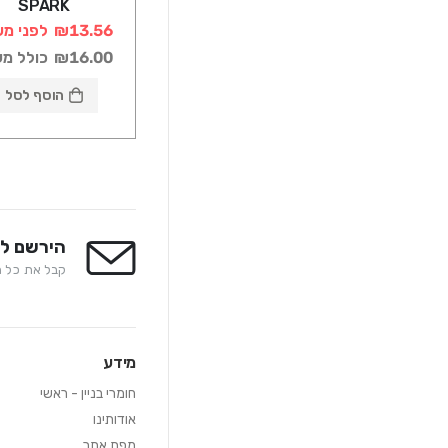
SPARK
₪13.56
לפני מע
₪16.00
כולל מ
הוסף לסל
הירשם לנ
קבל את כל המ
מידע
חומרי בניין - ראשי
אודותינו
מפת אתר