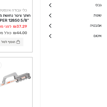
גבס
כלי עבודה אינסטל
שונות
חותך צינור נחושת מי
"5/8 TRUPER 12850
אמבטיה
₪37.29
לפני מע
₪44.00
כולל מ
איטום
הוסף לסל