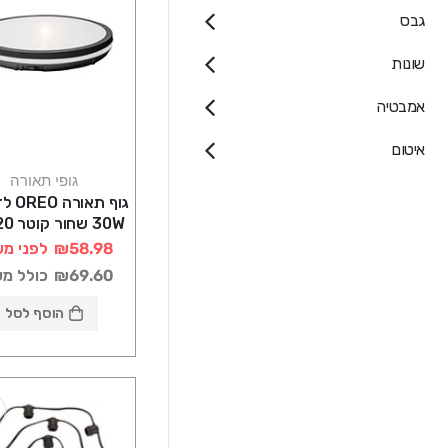
גבס
שונות
אמבטיה
איטום
גופי תאורה
גוף תאו
IP-65 CCT
₪58.98
לפני מע
₪69.60
כולל מ
הוסף לסל