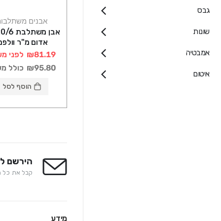
גבס
אבנים משתלבו
שונות
אבן משתלב
אדום מ"ר וולפמ
אמבטיה
₪81.19
לפני מע
₪95.80
כולל מ
איטום
הוסף לסל
הירשם לנ
קבל את כל המ
מידע