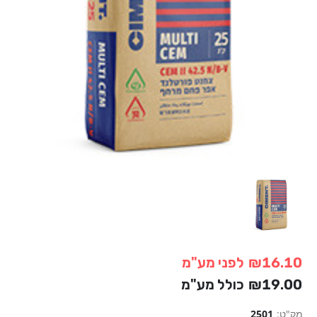
₪16.10
לפני מע"מ
₪19.00
כולל מע"מ
מק"ט:
2501